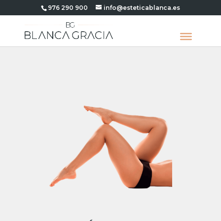
976 290 900
info@esteticablanca.es