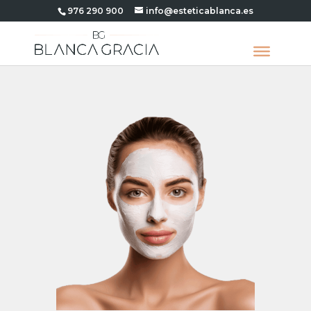
976 290 900
info@esteticablanca.es