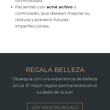
luminosidad.
Pacientes con
acné activo
o
controlado, que desean mejorar su
textura y prevenir futuras
imperfecciones.
REGALA BELLEZA
Obsequia con una experiencia de belleza
única. El mejor regalo permanecerá en el
cuidado de la piel.
VER TARJETAS REGALO