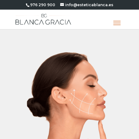
976 290 900
info@esteticablanca.es