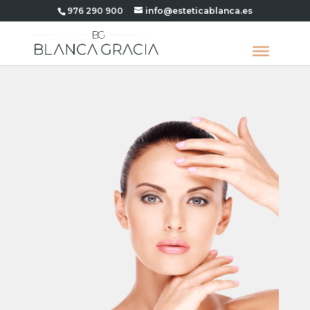
976 290 900
info@esteticablanca.es