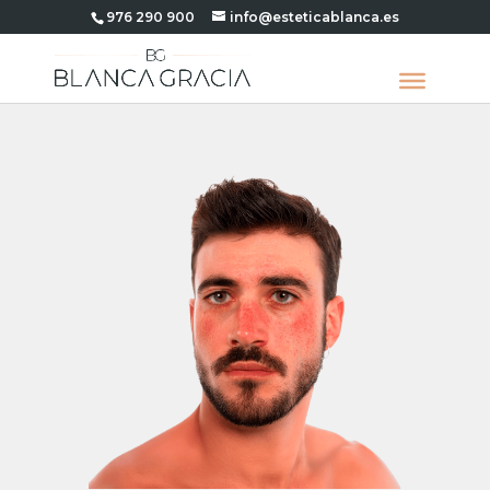
976 290 900
info@esteticablanca.es