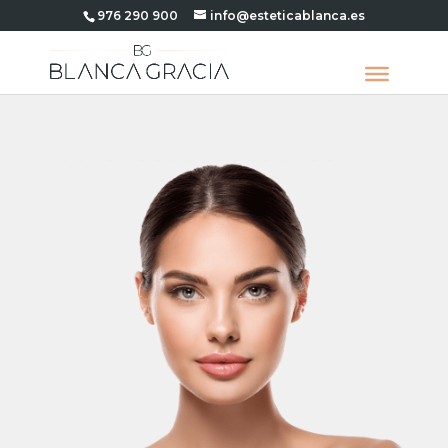
976 290 900
info@esteticablanca.es