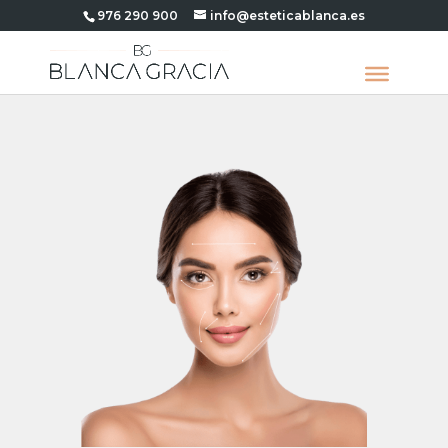
976 290 900
info@esteticablanca.es