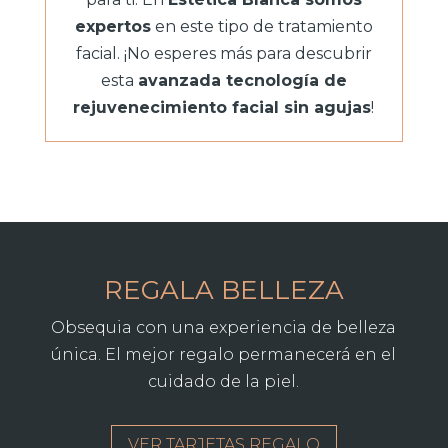
expertos
en este tipo de tratamiento
facial. ¡No esperes más para descubrir
esta
avanzada tecnología de
rejuvenecimiento facial sin agujas
!
REGALA BELLEZA
Obsequia con una experiencia de belleza
única. El mejor regalo permanecerá en el
cuidado de la piel.
VER TARJETAS REGALO