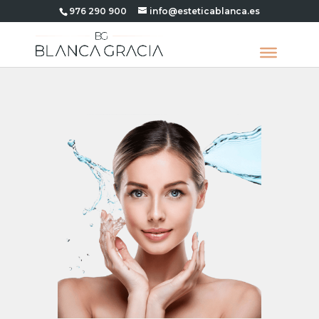
976 290 900
info@esteticablanca.es