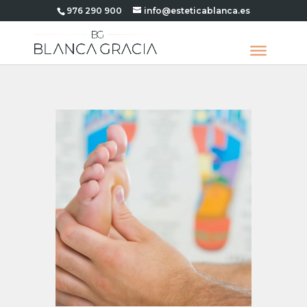
976 290 900
info@esteticablanca.es